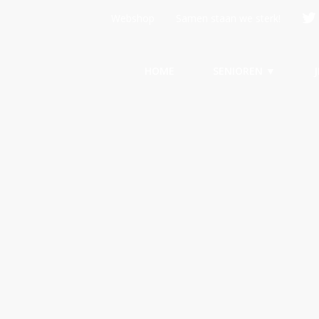
Webshop
Samen staan we sterk!
HOME
SENIOREN ▼