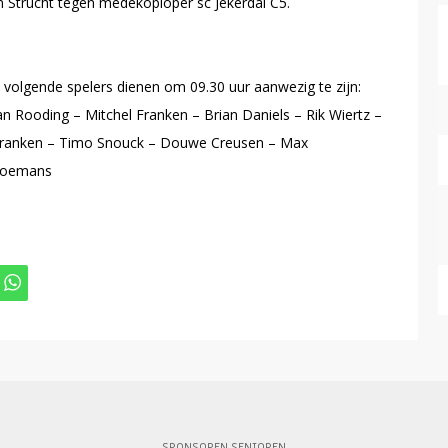
in Strucht tegen medekoploper sc Jekerdal C5.
 volgende spelers dienen om 09.30 uur aanwezig te zijn:
 Rooding – Mitchel Franken – Brian Daniels – Rik Wiertz –
Franken – Timo Snouck – Douwe Creusen – Max
 Coemans
SPONSOREN SENIOREN