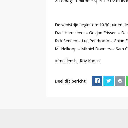
Zaterdag 11 oktober spelt de C2 thuis 
De wedstrijd begint om 10.30 uur en de
Dani Hameleers – Gosjan Frissen – Daan
Rick Senden – Luc Peerboom – Ghian 
Middelkoop – Michiel Donners – Sam
afmelden: bij Roy Knops
Deel dit bericht