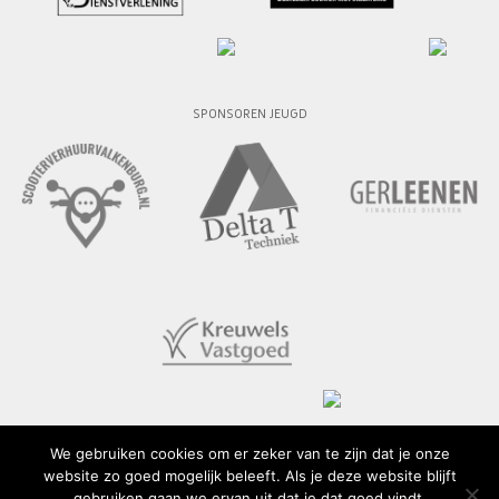
SPONSOREN JEUGD
We gebruiken cookies om er zeker van te zijn dat je onze
website zo goed mogelijk beleeft. Als je deze website blijft
© 2015 - 2026 SV Geuldal
gebruiken gaan we ervan uit dat je dat goed vindt.