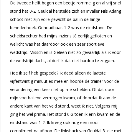
De tweede helft begon een beetje rommelig en al vrij snel
stond het 0-2. Geuldal herstelde zich en invaller Nils Adang
schoot met zijn volle gewicht de bal in de lange
benedenhoek. Onhoudbaar. 1-2 was de eindstand. De
scheidsrechter had mijns inziens té eerlijk gefloten en
wellicht was het daardoor ook een zeer sportieve
wedstrijd. Misschien is Geleen niet zo gevaarlijk als ik voor
de wedstrijd dacht, al durf ik dat niet hardop te zeggen.
Hoe ik zelf heb gespeeld? Ik deed alleen de laatste
vijfentwintig minuutjes mee en hoorde de trainer voor de
verandering een keer níet op me schelden. Of dat door
mijn voetballend vermogen kwam, of doordat ik aan de
andere kant van het veld stond, weet ik niet. Volgens mij
ging het wel prima. Het stond 0-2 toen ik erin kwam en de
eindstand was 1-2. Ik kreeg ook nog een mooi
compliment na afloop. De linksback van Geuldal 3, die met