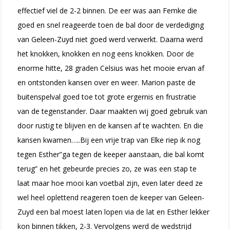
effectief viel de 2-2 binnen. De eer was aan Femke die
goed en snel reageerde toen de bal door de verdediging
van Geleen-Zuyd niet goed werd verwerkt. Daarna werd
het knokken, knokken en nog eens knokken. Door de
enorme hitte, 28 graden Celsius was het mooie ervan af
en ontstonden kansen over en weer. Marion paste de
buitenspelval goed toe tot grote ergernis en frustratie
van de tegenstander. Daar maakten wij goed gebruik van
door rustig te blijven en de kansen af te wachten. En die
kansen kwamen…..Bij een vrije trap van Elke riep ik nog
tegen Esther”ga tegen de keeper aanstaan, die bal komt
terug” en het gebeurde precies zo, ze was een stap te
laat maar hoe mooi kan voetbal zijn, even later deed ze
wel heel oplettend reageren toen de keeper van Geleen-
Zuyd een bal moest laten lopen via de lat en Esther lekker
kon binnen tikken, 2-3. Vervolgens werd de wedstrijd