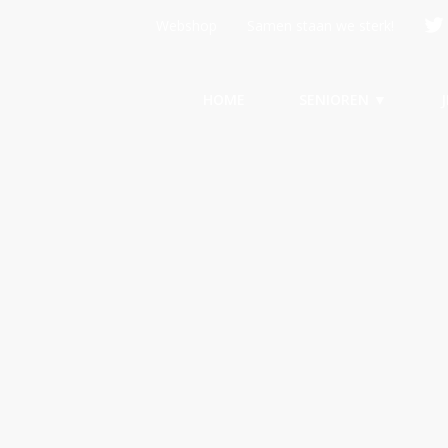
Webshop
Samen staan we sterk!
HOME
SENIOREN ▼