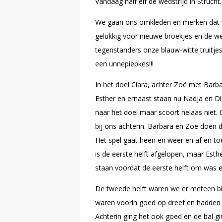
Vandaag half elf de wedstrijd in Strucht.
We gaan ons omkleden en merken dat w
gelukkig voor nieuwe broekjes en de we
tegenstanders onze blauw-witte truitje
een unnepiepkes!!!
In het doel Ciara, achter Zoë met Barbar
Esther en ernaast staan nu Nadja en Di
naar het doel maar scoort helaas niet. 
bij ons achterin. Barbara en Zoë doen 
Het spel gaat heen en weer en af en toe
is de eerste helft afgelopen, maar Est
staan voordat de eerste helft om was en
De tweede helft waren we er meteen bij
waren voorin goed op dreef en hadden ve
Achterin ging het ook goed en de bal gin