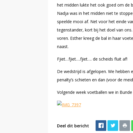
het midden lukte het ook goed om de bal
Nadja was in het midden niet te stoppen
speelde mooi af. Net voor het einde va
tegenstander, kort bij het doel van ons.
voren. Esther kreeg de bal in haar vo
naast.
Fjiet…fjiet….fjiet…. de scheids fluit af!
De wedstrijd is afgelopen. We hebben
penalty’s schieten en dan (voor de meid
Volgende week voetballen we in Bunde o
Deel dit bericht