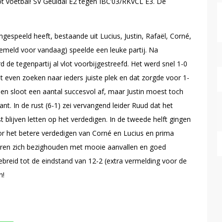
t voetbal! SV Geuldal E2 tegen IBC’03/RKVCL E3. De
espeeld heeft, bestaande uit Lucius, Justin, Rafaël, Corné,
gemeld voor vandaag) speelde een leuke partij. Na
de tegenpartij al vlot voorbijgestreefd. Het werd snel 1-0
t even zoeken naar ieders juiste plek en dat zorgde voor 1-
en sloot een aantal succesvol af, maar Justin moest toch
nt. In de rust (6-1) zei vervangend leider Ruud dat het
blijven letten op het verdedigen. In de tweede helft gingen
 het betere verdedigen van Corné en Lucius en prima
eren zich bezighouden met mooie aanvallen en goed
reid tot de eindstand van 12-2 (extra vermelding voor de
n!