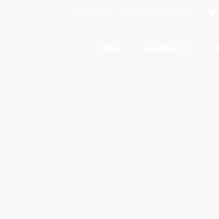
Webshop
Samen staan we sterk!
HOME
SENIOREN ▼