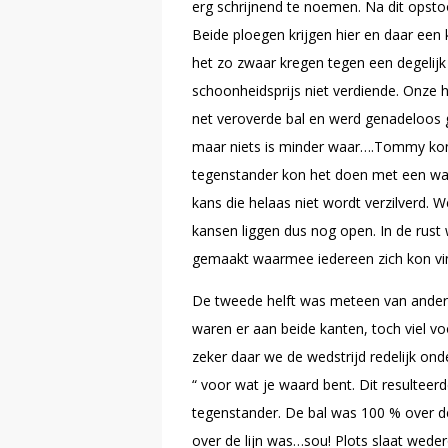
erg schrijnend te noemen. Na dit opstoo
Beide ploegen krijgen hier en daar een
het zo zwaar kregen tegen een degelijk
schoonheidsprijs niet verdiende. Onz
net veroverde bal en werd genadeloos 
maar niets is minder waar….Tommy kon me
tegenstander kon het doen met een waar
kans die helaas niet wordt verzilverd. 
kansen liggen dus nog open. In de rust 
gemaakt waarmee iedereen zich kon vi
De tweede helft was meteen van andere
waren er aan beide kanten, toch viel v
zeker daar we de wedstrijd redelijk on
“ voor wat je waard bent. Dit resulteerd
tegenstander. De bal was 100 % over de 
over de lijn was…sou! Plots slaat wede