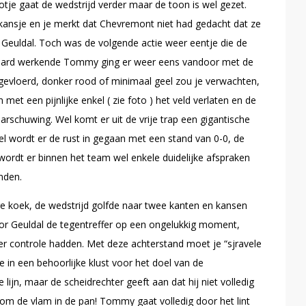
tje gaat de wedstrijd verder maar de toon is wel gezet.
 kansje en je merkt dat Chevremont niet had gedacht dat ze
 Geuldal. Toch was de volgende actie weer eentje die de
e hard werkende Tommy ging er weer eens vandoor met de
gevloerd, donker rood of minimaal geel zou je verwachten,
t een pijnlijke enkel ( zie foto ) het veld verlaten en de
schuwing. Wel komt er uit de vrije trap een gigantische
Wel wordt er de rust in gegaan met een stand van 0-0, de
wordt er binnen het team wel enkele duidelijke afspraken
nden.
 koek, de wedstrijd golfde naar twee kanten en kansen
oor Geuldal de tegentreffer op een ongelukkig moment,
der controle hadden. Met deze achterstand moet je “sjravele
e in een behoorlijke klust voor het doel van de
lijn, maar de scheidrechter geeft aan dat hij niet volledig
rom de vlam in de pan! Tommy gaat volledig door het lint