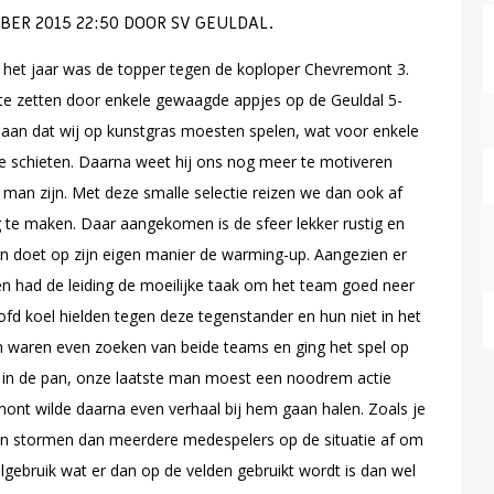
ER 2015 22:50 DOOR SV GEULDAL.
n het jaar was de topper tegen de koploper Chevremont 3.
 te zetten door enkele gewaagde appjes op de Geuldal 5-
en aan dat wij op kunstgras moesten spelen, wat voor enkele
te schieten.
Daarna weet hij ons nog meer te motiveren
man zijn. Met deze smalle selectie reizen we dan ook af
 te maken. Daar aangekomen is de sfeer lekker rustig en
n doet op zijn eigen manier de warming-up. Aangezien er
en had de leiding de moeilijke taak om het team goed neer
ofd koel hielden tegen deze tegenstander en hun niet in het
n waren even zoeken van beide teams en ging het spel op
m in de pan, onze laatste man moest een noodrem actie
mont wilde daarna even verhaal bij hem gaan halen. Zoals je
en stormen dan meerdere medespelers op de situatie af om
lgebruik wat er dan op de velden gebruikt wordt is dan wel