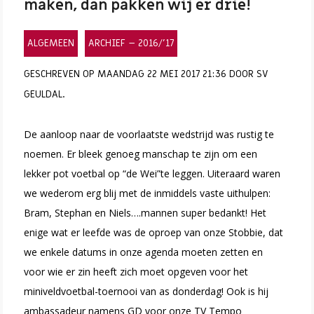
maken, dan pakken wij er drie!
ALGEMEEN
ARCHIEF – 2016/’17
GESCHREVEN OP MAANDAG 22 MEI 2017 21:36 DOOR SV
GEULDAL.
De aanloop naar de voorlaatste wedstrijd was rustig te
noemen. Er bleek genoeg manschap te zijn om een
lekker pot voetbal op “de Wei”te leggen. Uiteraard waren
we wederom erg blij met de inmiddels vaste uithulpen:
Bram, Stephan en Niels….mannen super bedankt! Het
enige wat er leefde was de oproep van onze Stobbie, dat
we enkele datums in onze agenda moeten zetten en
voor wie er zin heeft zich moet opgeven voor het
miniveldvoetbal-toernooi van as donderdag! Ook is hij
ambassadeur namens GD voor onze TV Tempo