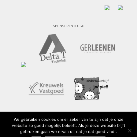
SPONSOREN JEUGD
We gebruiken cookies om er zeker van te zijn dat je onze
website zo goed mogelijk beleeft. Als je deze website blijft
© 2015 - 2026 SV Geuldal
gebruiken gaan we ervan uit dat je dat goed vindt.