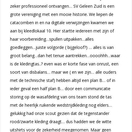
zeker professioneel ontvangen… SV Geleen Zuid is een
grote vereniging met een mooie historie. We liepen de
catacomben in en na digitale verwijzingen kwamen we
aan bij kleedlokaal 10. Hier startte iedereen met zijn of
haar voorbereiding…spullen uitpakken…alles
goedleggen…juiste volgorde ( bijgeloof?) … alles is van
groot belang…dan het tenue aantrekken…oooohhh…waar
is de kledingtas..? even was er korte fase van onrust, een
soort van disbalans… maar we ( en we zijn… alle ouders
met de technische staf) hebben altijd een plan B… of in
ieder geval een half plan B… door een communicatie
storing op de wasafdeling van ons team stond de tas
met de heerlijk ruikende wedstrijdkleding nog elders…
gelukkig had onze scout gezien dat de tegenstander
rood/zwarte kleding draagt… dus hadden we de witte
uitshirts voor de zekerheid meegenomen. Maar geen