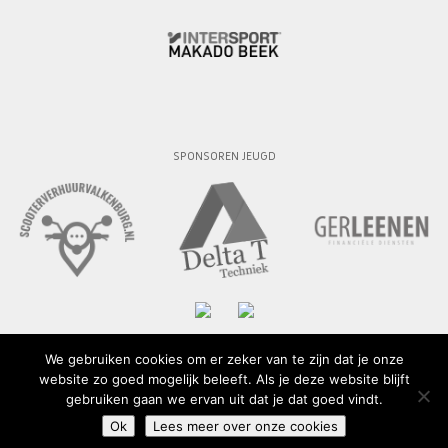
SPONSOREN JEUGD
We gebruiken cookies om er zeker van te zijn dat je onze
website zo goed mogelijk beleeft. Als je deze website blijft
© 2015 - 2026 SV Geuldal
gebruiken gaan we ervan uit dat je dat goed vindt.
Ok
Lees meer over onze cookies
Privacy policy
-
Cookiebeleid
- Website design:
Ralph Souren