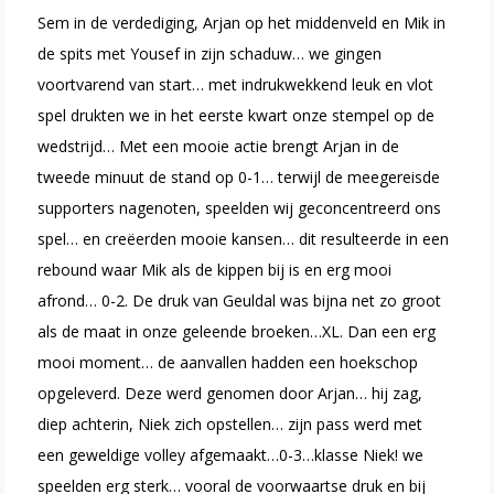
Sem in de verdediging, Arjan op het middenveld en Mik in
de spits met Yousef in zijn schaduw… we gingen
voortvarend van start… met indrukwekkend leuk en vlot
spel drukten we in het eerste kwart onze stempel op de
wedstrijd… Met een mooie actie brengt Arjan in de
tweede minuut de stand op 0-1… terwijl de meegereisde
supporters nagenoten, speelden wij geconcentreerd ons
spel… en creëerden mooie kansen… dit resulteerde in een
rebound waar Mik als de kippen bij is en erg mooi
afrond… 0-2. De druk van Geuldal was bijna net zo groot
als de maat in onze geleende broeken…XL. Dan een erg
mooi moment… de aanvallen hadden een hoekschop
opgeleverd. Deze werd genomen door Arjan… hij zag,
diep achterin, Niek zich opstellen… zijn pass werd met
een geweldige volley afgemaakt…0-3…klasse Niek! we
speelden erg sterk… vooral de voorwaartse druk en bij