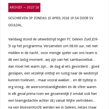
ARCHIEF – 2017/’18
GESCHREVEN OP ZONDAG 15 APRIL 2018 19:54 DOOR SV
GEULDAL.
Vandaag stond de uitwedstrijd tegen FC Geleen Zuid JO9-
5! op het programma. Verzamelen om 08.00 uur, net niet
midden in de nacht…voor menige speler van ons team is
dit een lastig moment…wij zijn van het sambavoetbal…
dan moet het warm zijn… de dag al iets gevorderd… goed
geslapen, een vezelrijk ontbijt en rustig naar de wedstrijd
kunnen toeleven… maar vooral wakker… en dit tijdstip is
erg vroeg…de weersomstandigheden en de sfeer waren
in elk geval prima toen we gezamenlijk (! omdat ook hier
een teamgedachte achter zit) vanuit Wijlre vertrokken…
na een bloesemtocht werden we in Geleen, netjes maar