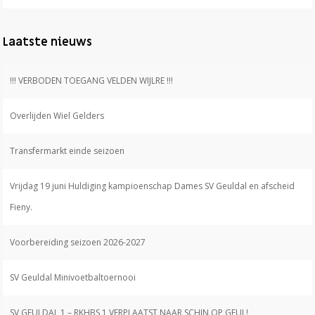
Laatste nieuws
!!! VERBODEN TOEGANG VELDEN WIJLRE !!!
Overlijden Wiel Gelders
Transfermarkt einde seizoen
Vrijdag 19 juni Huldiging kampioenschap Dames SV Geuldal en afscheid
Fieny.
Voorbereiding seizoen 2026-2027
SV Geuldal Minivoetbaltoernooi
SV GEULDAL 1 – RKHBS 1 VERPLAATST NAAR SCHIN OP GEUL!