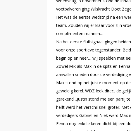
Woensdag, 3 november stond de inhaal
voetbalvereniging Wilskracht Doet Ze
Het was de eerste wedstrijd na een wee
team. Zouden wij er klaar voor zijn vroe
complimenten mannen…
Na het eerste fluitsignaal gingen beide
voor onze sportieve tegenstander. Beide
begin op en neer… wij speelden met ee
Zowel Mik als Max in de spits en Fenna
aanvallen sneden door de verdediging 
Max stond op het juiste moment op de
geweldig kerel. WDZ leek direct de gel
gerekend…Justin stond me een partij te
helft werd het verschil snel groter. M
verdedigers Gabriel en Niek werd Max i
Fenna nog enkele keren dicht bij een 