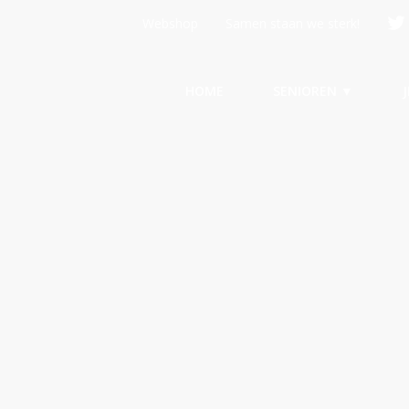
Webshop
Samen staan we sterk!
HOME
SENIOREN ▼