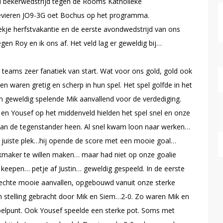
 bekerwedstrijd tegen de Rooms Katholieke
gevieren JO9-3G oet Bochus op het programma.
kje herfstvakantie en de eerste avondwedstrijd van ons
gen Roy en ik ons af. Het veld lag er geweldig bij…
n teams zeer fanatiek van start. Wat voor ons gold, gold ook
n waren gretig en scherp in hun spel. Het spel golfde in het
n geweldig spelende Mik aanvallend voor de verdediging.
 en Yousef op het middenveld hielden het spel snel en onze
van de tegenstander heen. Al snel kwam loon naar werken…
 juiste plek…hij opende de score met een mooie goal…
ijkmaker te willen maken… maar had niet op onze goalie
 keepen… petje af Justin… geweldig gespeeld. In de eerste
et echte mooie aanvallen, opgebouwd vanuit onze sterke
n stelling gebracht door Mik en Siem…2-0. Zo waren Mik en
doelpunt. Ook Yousef speelde een sterke pot. Soms met