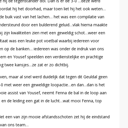
 hij de tegenstander dol. Dan is er de 3-0 …deze werd
dat hij het doorhad, maar toen liet hij het ook weten…
de buik vast van het lachen… het was een compilatie van
ondersteund door een bulderend geluid…vlak hierna maakte
 hij zijn kwaliteiten zien met een geweldig schot…weer een
ltaat was een leuke pot voetbal waarbij iedereen voor
n op de banken… iedereen was onder de indruk van ons
 Siem en Yousef speelden een verdienstelijke en prachtige
og twee kansjes…ze zat er zo dichtbij.
, maar al snel werd duidelijk dat tegen dit Geuldal geen
0 met weer een geweldige loopactie…en dan…dan is het
e assist van Yousef, neemt Fenna de bal in de loop aan
en de leiding een gat in de lucht…wat mooi Fenna, top
et een van zijn mooie afstandsschoten zet hij de eindstand
e van ons team…