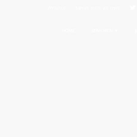
Webshop
Samen staan we sterk!
HOME
SENIOREN ▼