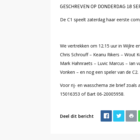
GESCHREVEN OP DONDERDAG 18 SEP
De C1 speelt zaterdag haar eerste comp
We vertrekken om 12.15 uur in Wijlre e
Chris Schrouff – Keanu Rikers – Wout K
Mark Hahnraets – Luvic Marcus – Ian v
Vonken – en nog een speler van de C2.
Voor rij- en wasschema zie brief zoals 
15016353 of Bart 06-20005958.
Deel dit bericht