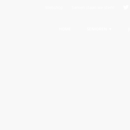
Webshop
Samen staan we sterk!
HOME
SENIOREN ▼