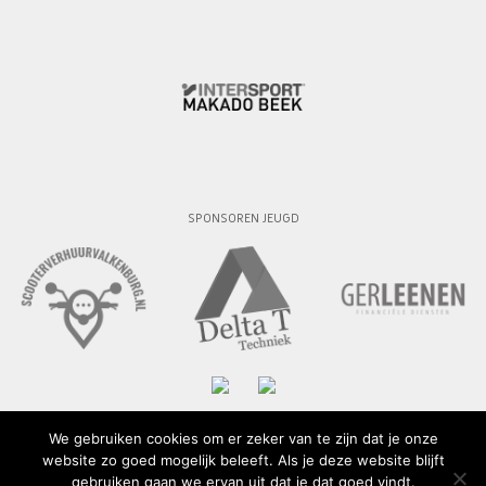
SPONSOREN JEUGD
We gebruiken cookies om er zeker van te zijn dat je onze
website zo goed mogelijk beleeft. Als je deze website blijft
© 2015 - 2026 SV Geuldal
gebruiken gaan we ervan uit dat je dat goed vindt.