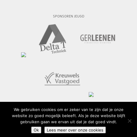
SPONSOREN JEUGD
We gebruiken cookies om er zeker van te zijn dat je onze
website zo goed mogelijk beleeft. Als je deze website blijft
© 2015 - 2026 SV Geuldal
gebruiken gaan we ervan uit dat je dat goed vindt.
Ok
Lees meer over onze cookies
Privacy policy
-
Cookiebeleid
- Website design:
Ralph Souren