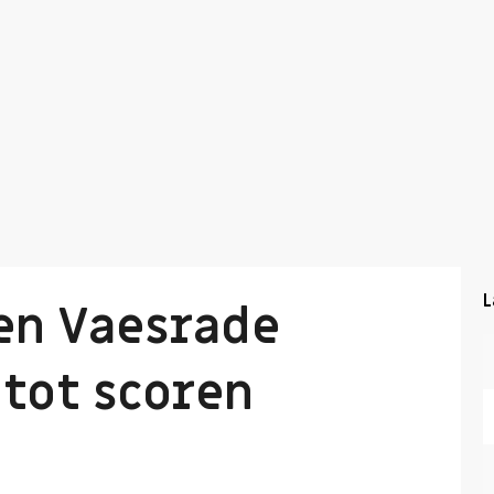
L
en Vaesrade
tot scoren