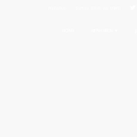
Webshop
Samen staan we sterk!
HOME
SENIOREN ▼