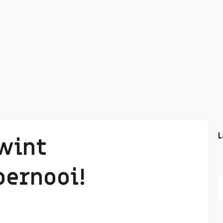
L
 wint
ernooi!