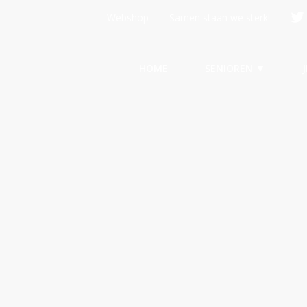
Webshop
Samen staan we sterk!
HOME
SENIOREN ▼