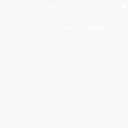
Webshop
Samen staan we sterk!
HOME
SENIOREN ▼