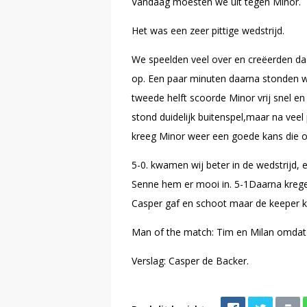
Vandaag moesten we uit tegen Minor.
Het was een zeer pittige wedstrijd.
We speelden veel over en creëerden daa
op. Een paar minuten daarna stonden we
tweede helft scoorde Minor vrij snel 
stond duidelijk buitenspel,maar na ve
kreeg Minor weer een goede kans die oo
5-0. kwamen wij beter in de wedstrijd,
Senne hem er mooi in. 5-1Daarna kreg
Casper gaf en schoot maar de keeper 
Man of the match: Tim en Milan omdat
Verslag: Casper de Backer.