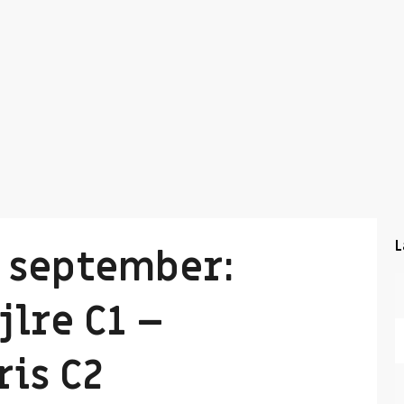
L
7 september:
lre C1 –
is C2