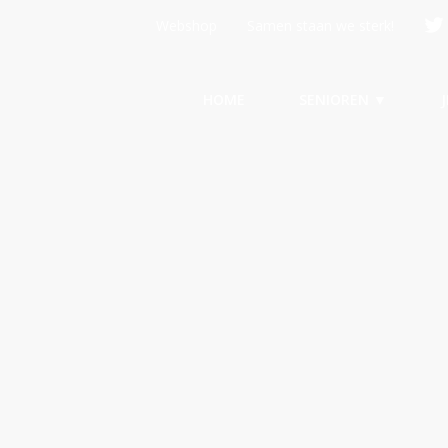
Webshop
Samen staan we sterk!
HOME
SENIOREN ▼