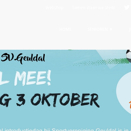
Webshop
Samen staan we sterk!
HOME
SENIOREN ▼