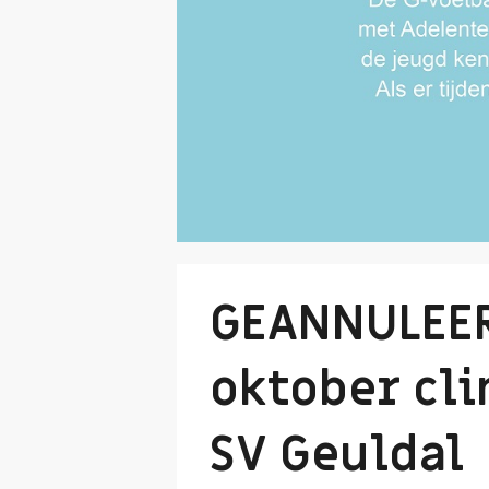
GEANNULEERD
oktober cli
SV Geuldal