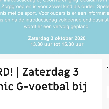
L
! | Zaterdag 3
nic G-voetbal bij